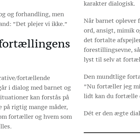
karakter dialogisk.
log og forhandling, men
Når barnet oplever 
nd: ”Det plejer vi ikke.”
ord, ansigt, mimik 
det fortalte afspejle
fortællingens
forestillingsevne, så
lyst til selv at fortæ
Den mundtlige fortæ
rative/fortællende
”Nu fortæller jeg mi
år i dialog med barnet og
lidt kan du fortælle 
situationer kan forstås på
e på rigtig mange måder,
Dét er den ægte dial
som fortæller og hvem som
lles.