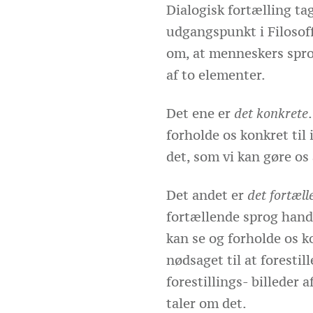
Dialogisk fortælling
ta
udgangspunkt i Filosof
om, at menneskers spr
af to elementer.
Det ene
er
det konkrete
forholde os konkret til 
det, som vi kan gøre os
Det andet
er
det fortæl
fortællende sprog handl
kan se og forholde os k
nødsaget til at forestil
forestillings- billeder 
taler om det.