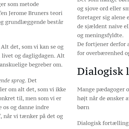
ger som metode
og sjove ord eller s
fen Jerome Bruners teori
foretager sig alene
og grundlæggende består
de sjældent naive el
og meningsfyldte.
De fortjener derfor
. Alt det, som vi kan se og
for overbærenhed og
i livet og dagligdagen. Alt
 anskuelige begreber om.
Dialogisk 
lende sprog
. Det
er om alt det, som vi ikke
Mange pædagoger og
onkret til, men som vi er
højt når de ønsker 
le os og danne indre
børn
af, når vi tænker på det og
Dialogisk fortælling