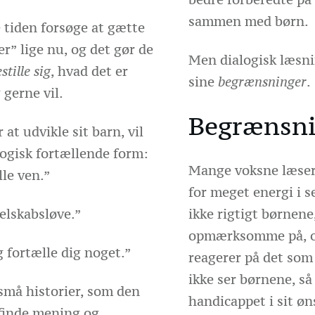
sammen med børn.
 tiden forsøge at gætte
er” lige nu, og det gør de
Men dialogisk læsni
stille sig
, hvad det er
sine
begrænsninger
.
 gerne vil.
Begrænsni
at udvikle sit barn, vil
alogisk fortællende form:
Mange voksne læser s
lle ven.”
for meget energi i s
selskabsløve.”
ikke rigtigt børnene,
opmærksomme på, o
fortælle dig noget.”
reagerer på det som 
ikke ser børnene, s
må historier, som den
handicappet i sit øn
 finde mening og