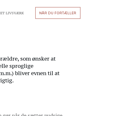
ET LIVSVÆRK
NÅR DU FORTÆLLER
orældre, som ønsker at
elle sproglige
.m.) bliver evnen til at
igtig.
 gør når de sætter pudsige