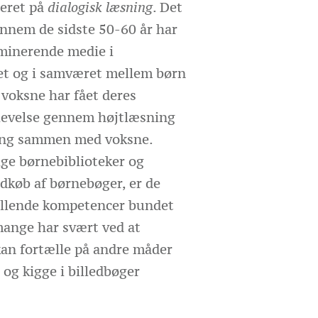
seret på
dialogisk læsning
. Det
ennem de sidste 50-60 år har
minerende medie i
t og i samværet mellem børn
 voksne har fået deres
levelse gennem højtlæsning
ing sammen med voksne.
ige børnebiblioteker og
dkøb af børnebøger, er de
ællende kompetencer bundet
mange har svært ved at
e kan fortælle på andre måder
 og kigge i billedbøger