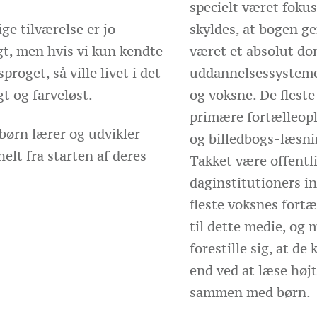
specielt været foku
e tilværelse er jo
skyldes, at bogen g
gt, men hvis vi kun kendte
været et absolut do
proget, så ville livet i det
uddannelsessysteme
gt og farveløst.
og voksne. De fleste
primære fortælleop
børn lærer og udvikler
og billedbogs-læsn
helt fra starten af deres
Takket være offentl
daginstitutioners in
fleste voksnes fort
til dette medie, og 
forestille sig, at d
end ved at læse højt
sammen med børn.