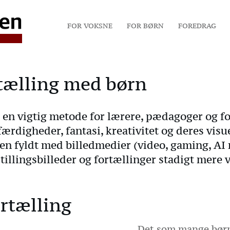
FOR VOKSNE
FOR BØRN
FOREDRAG
rtælling med børn
r en vigtig metode for lærere, pædagoger og f
ærdigheder, fantasi, kreativitet og deres visu
en fyldt med billedmedier (video, gaming, AI m
illingsbilleder og fortællinger stadigt mere v
rtælling
Det som mange børn