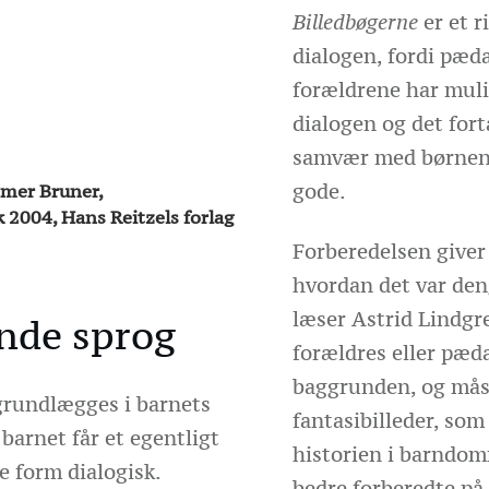
Billedbøgerne
er et r
dialogen, fordi pæd
forældrene har muli
dialogen og det fort
samvær med børnene.
gode.
omer Bruner,
 2004, Hans Reitzels forlag
Forberedelsen giver 
hvordan det var deng
læser Astrid Lindgre
ende sprog
forældres eller pæ
baggrunden, og måsk
grundlægges i barnets
fantasibilleder, som
 barnet får et egentligt
historien i barndomm
le form dialogisk.
bedre forberedte på 