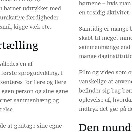
børnene – hvis man 
 barnet udtrykker med
en tosidig aktivitet.
nikative færdigheder
smil, kigge væk etc.
Samtidig er mange b
skabt til meget min
rtælling
sammenhænge end de
mange daginstitutio
således en af
Film og video som o
første sprogudvikling. I
vanskelige at anvend
enteres for flere og flere
befinder sig bag bør
n egen person og sine egne
oplevelse af, hvorda
 barnet sammenhæng og
indtryk det gør på 
relse.
Den mundt
de at gentage sine egne