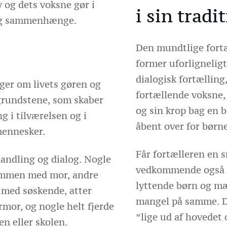
v og dets voksne gør i
i sin tradi
 og sammenhænge.
Den mundtlige fortæl
former uforligneligt
dialogisk fortællin
ger om livets gøren og
fortællende voksne,
 grundstene, som skaber
og sin krop bag en b
i tilværelsen og i
åbent over for børn
mennesker.
Får fortælleren en s
handling og dialog. Nogle
vedkommende også 
sammen med mor, andre
lyttende børn og m
med søskende, atter
mangel på samme. D
or, og nogle helt fjerde
”lige ud af hovedet 
en eller skolen.