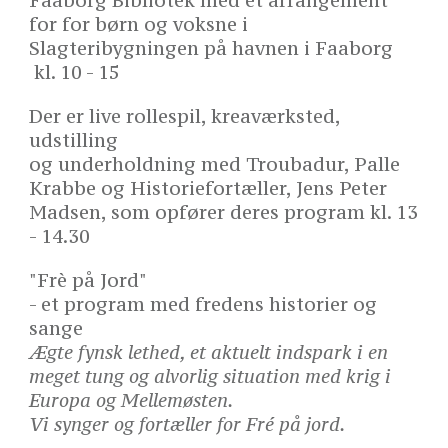
Faaborg Bibliotek med et arrangement
for for børn og voksne i
Slagteribygningen på havnen i Faaborg
kl. 10 - 15
Der er live rollespil, kreaværksted,
udstilling
og underholdning med
Troubadur, Palle
Krabbe og Historiefortæller, Jens Peter
Madsen
,
som opfører deres program kl. 13
- 14.30
"Frè på Jord"
- et program med fredens historier og
sange
Ægte fynsk lethed, et aktuelt indspark i en
meget tung og alvorlig situation med krig i
Europa og Mellemøsten.
Vi synger og fortæller for Fré på jord.