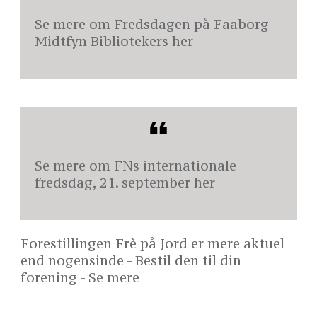
Se mere om Fredsdagen på Faaborg-
Midtfyn Bibliotekers
her
Se mere om FNs internationale
fredsdag, 21. september
her
Forestillingen Frè på Jord er mere aktuel
end nogensinde - Bestil den til din
forening -
Se mere